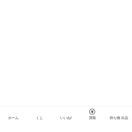
ホーム
くじ
いいね!
買取
持ち物 出品