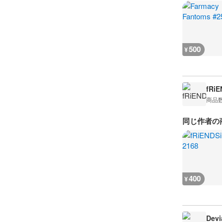
500
¥
fRiE
商品
同じ作者の
400
¥
Devi