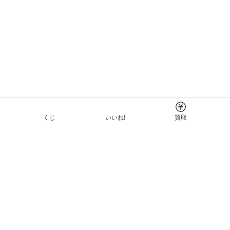
くじ
いいね!
買取
Tについて
イド