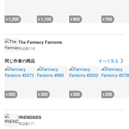
1,200
1,100
900
700
¥
¥
¥
¥
The Farmacy Fantoms
商品数
118
同じ作者の商品
すべて見る
300
300
300
200
¥
¥
¥
¥
fRiENDSiES
商品数
171