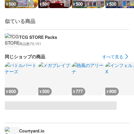
500
500
500
500
¥
¥
¥
¥
似ている商品
TCG STORE Packs
商品数
70,151
同じショップの商品
すべて見る
600
500
777
900
¥
¥
¥
¥
Courtyard.io