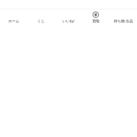
ホーム
くじ
いいね!
買取
持ち物 出品
メルカリNFTについて
ヘルプとガイド
プライバシーと利用規約
© Mercari, Inc.