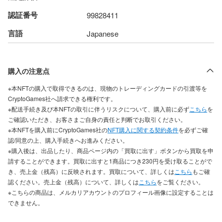
認証番号
99828411
言語
Japanese
購入の注意点
※本NFTの購入で取得できるのは、現物のトレーディングカードの引渡等を
CryptoGames社へ請求できる権利です。
※配送手続き及び本NFTの取引に伴うリスクについて、購入前に必ず
こちら
を
ご確認いただき、お客さまご自身の責任と判断でお取引ください。
※本NFTを購入前にCryptoGames社の
NFT購入に関する契約条件
を必ずご確
認/同意の上、購入手続きへお進みください。
※購入後は、出品したり、商品ページ内の「買取に出す」ボタンから買取を申
請することができます。買取に出すと1商品につき230円を受け取ることがで
き、売上金（残高）に反映されます。買取について、詳しくは
こちら
もご確
認ください。売上金（残高）について、詳しくは
こちら
をご覧ください。
※こちらの商品は、メルカリアカウントのプロフィール画像に設定することは
できません。