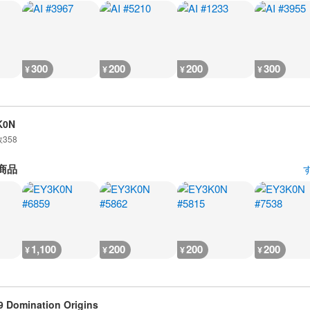
300
200
200
300
¥
¥
¥
¥
K0N
数
358
商品
1,100
200
200
200
¥
¥
¥
¥
 Domination Origins