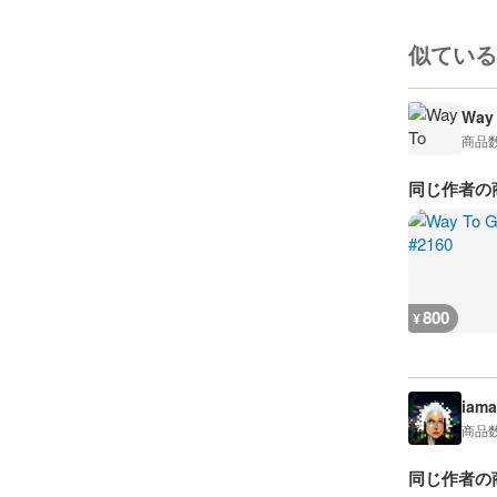
似ている
Way
商品
同じ作者の
800
¥
iama
商品
同じ作者の