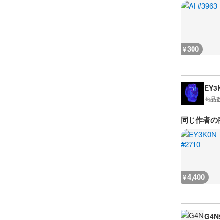
300
¥
EY3
商品
同じ作者の
4,400
¥
G4N9