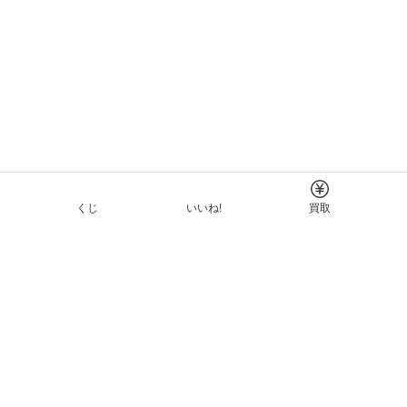
くじ
いいね!
買取
Tについて
イド