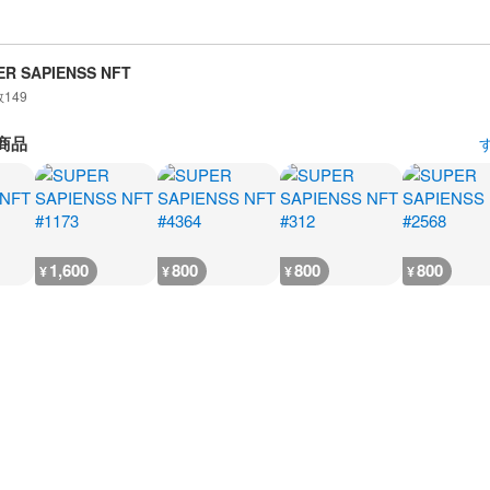
ER SAPIENSS NFT
数
149
商品
1,600
800
800
800
¥
¥
¥
¥