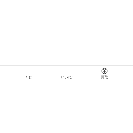
くじ
いいね!
買取
Tについて
イド