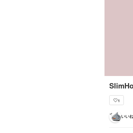
SlimHo
1
いいね