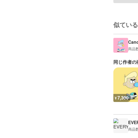
似ている
Can
商品
同じ作者の
7,300
¥
EVE
商品