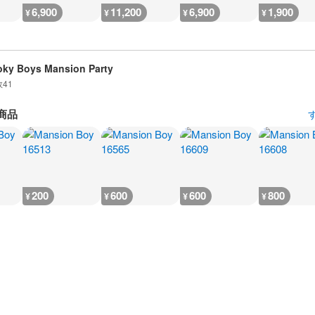
6,900
11,200
6,900
1,900
¥
¥
¥
¥
ky Boys Mansion Party
数
41
商品
200
600
600
800
¥
¥
¥
¥