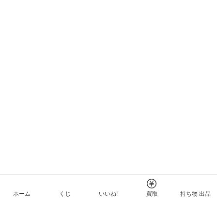
ホーム
くじ
いいね!
買取
持ち物 出品