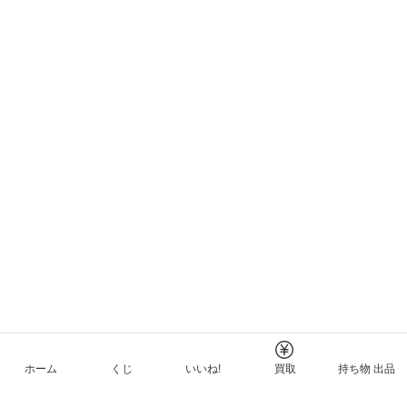
ホーム
くじ
いいね!
買取
持ち物 出品