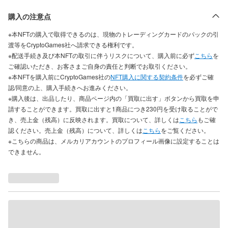
購入の注意点
※本NFTの購入で取得できるのは、現物のトレーディングカードのパックの引
渡等をCryptoGames社へ請求できる権利です。
※配送手続き及び本NFTの取引に伴うリスクについて、購入前に必ず
こちら
を
ご確認いただき、お客さまご自身の責任と判断でお取引ください。
※本NFTを購入前にCryptoGames社の
NFT購入に関する契約条件
を必ずご確
認/同意の上、購入手続きへお進みください。
※購入後は、出品したり、商品ページ内の「買取に出す」ボタンから買取を申
請することができます。買取に出すと1商品につき230円を受け取ることがで
き、売上金（残高）に反映されます。買取について、詳しくは
こちら
もご確
認ください。売上金（残高）について、詳しくは
こちら
をご覧ください。
※こちらの商品は、メルカリアカウントのプロフィール画像に設定することは
できません。