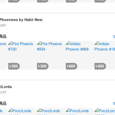
Phoenixes by Habit Nest
数
331
商品
300
300
600
600
¥
¥
¥
¥
iLords
数
127
商品