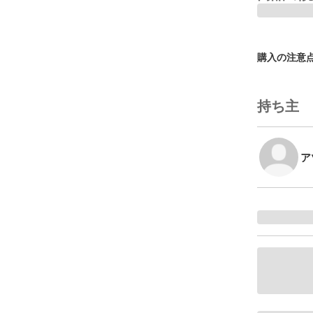
購入の注意
持ち主
ア