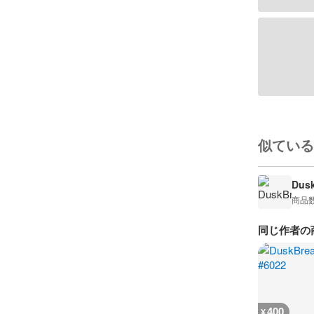
似ている
Dusk
商品
同じ作者の
400
¥