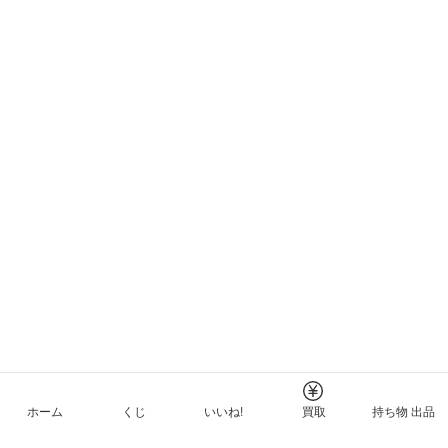
ホーム
くじ
いいね!
買取
持ち物 出品