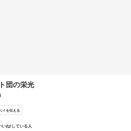
ト団の栄光
0
い! を伝える
いいね!している人