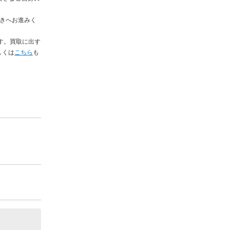
続きへお進みく
す。買取に出す
しくは
こちら
も