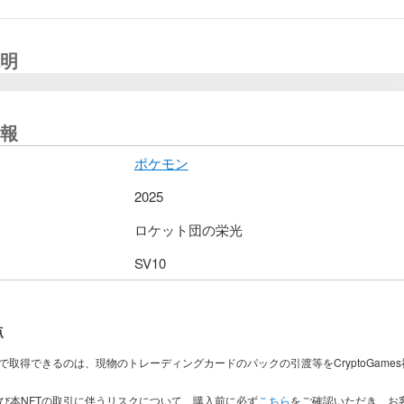
明
報
ポケモン
2025
ロケット団の栄光
SV10
点
入で取得できるのは、現物のトレーディングカードのパックの引渡等をCryptoGame
及び本NFTの取引に伴うリスクについて、購入前に必ず
こちら
をご確認いただき、お