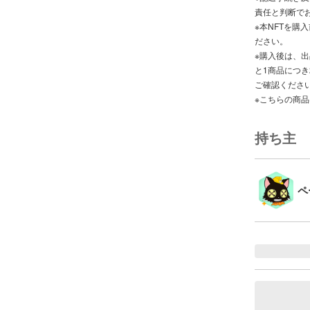
責任と判断で
※本NFTを購入前
ださい。
※購入後は、
と1商品につ
ご確認くださ
※こちらの商
持ち主
ペ