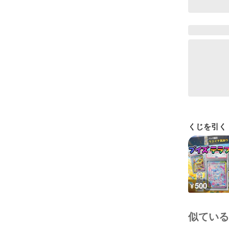
くじを引く
500
¥
似ている