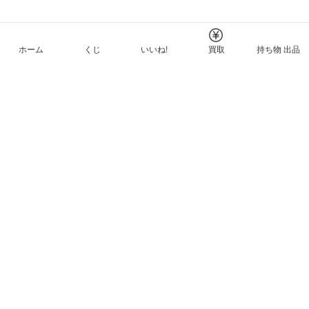
ホーム
くじ
いいね!
買取
持ち物 出品
メルカリNFTについて
ヘルプとガイド
プライバシーと利用規約
© Mercari, Inc.