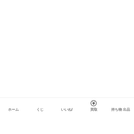
ホーム
くじ
いいね!
買取
持ち物 出品