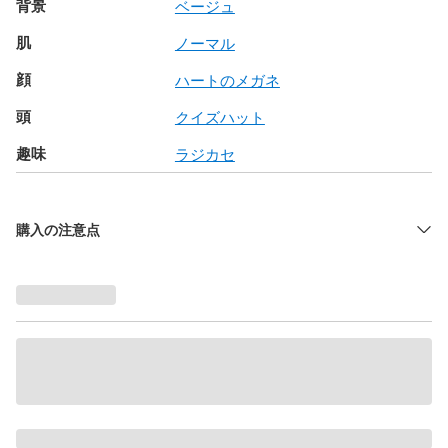
背景
ベージュ
肌
ノーマル
顔
ハートのメガネ
頭
クイズハット
趣味
ラジカセ
購入の注意点