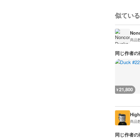
似ている
Nonc
商品
同じ作者の
21,800
¥
High
商品
同じ作者の