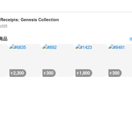
Receipts: Genesis Collection
数
225
商品
2,300
300
1,800
300
¥
¥
¥
¥