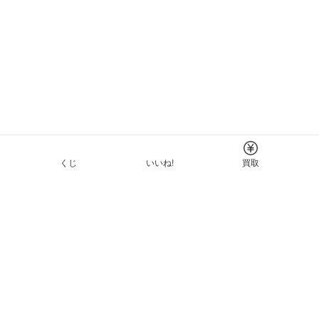
くじ
いいね!
買取
Tについて
イド