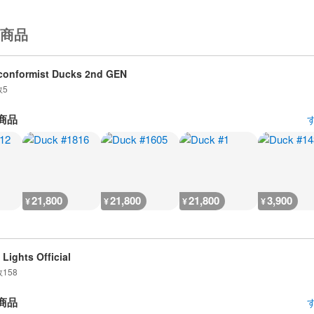
商品
onformist Ducks 2nd GEN
数
5
商品
21,800
21,800
21,800
3,900
¥
¥
¥
¥
 Lights Official
数
158
商品