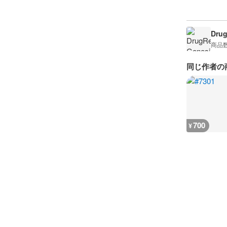
Drug
商品
同じ作者の
700
¥