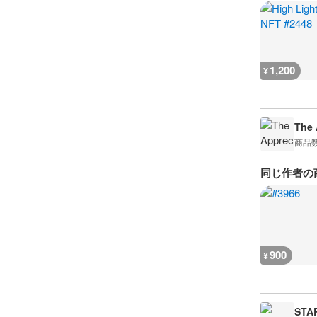
1,200
¥
The 
商品
同じ作者の
900
¥
STA