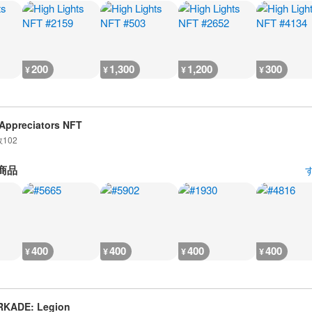
200
1,300
1,200
300
¥
¥
¥
¥
Appreciators NFT
数
102
商品
400
400
400
400
¥
¥
¥
¥
RKADE: Legion