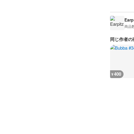
Earp
商品
同じ作者の
400
¥