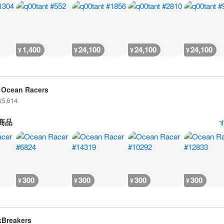
1,400
24,100
24,100
24,100
¥
¥
¥
¥
 Ocean Racers
数
5,614
商品
300
300
300
300
¥
¥
¥
¥
Breakers