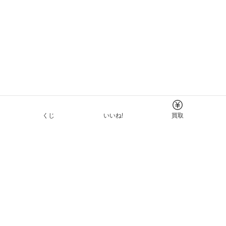
くじ
いいね!
買取
Tについて
イド