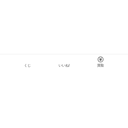
くじ
いいね!
買取
Tについて
イド