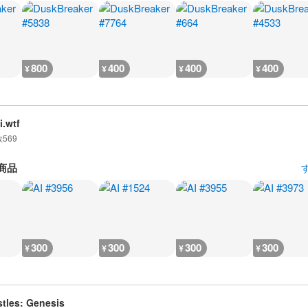
800
400
400
400
¥
¥
¥
¥
i.wtf
数
569
商品
300
300
300
300
¥
¥
¥
¥
tles: Genesis