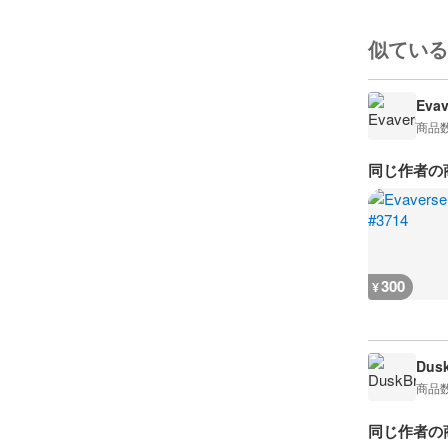
似ている
Evav
商品
同じ作者の
300
¥
Dusk
商品
同じ作者の