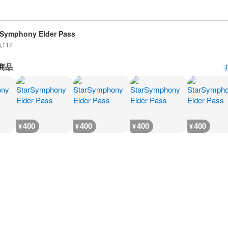
 Symphony Elder Pass
数
112
商品
400
400
400
400
¥
¥
¥
¥