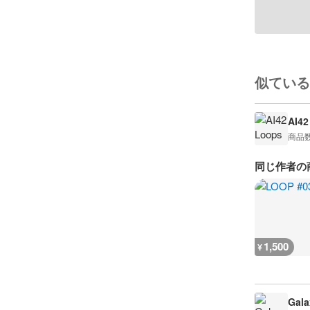
似ている
AI42
商品
同じ作者の
1,500
¥
Gala