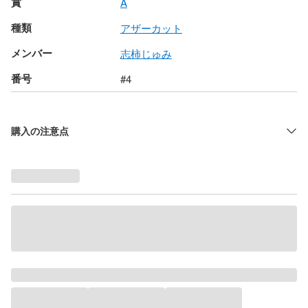
賞
A
種類
アザーカット
メンバー
志柿じゅみ
番号
#4
購入の注意点