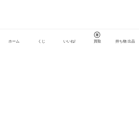
ホーム
くじ
いいね!
買取
持ち物 出品
メルカリNFTについて
ヘルプとガイド
プライバシーと利用規約