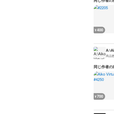
同じ作者の
400
¥
A:\A
商品
同じ作者の
700
¥