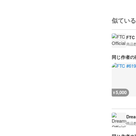
似ている
FTC 
商品
同じ作者の
5,000
¥
Drea
商品