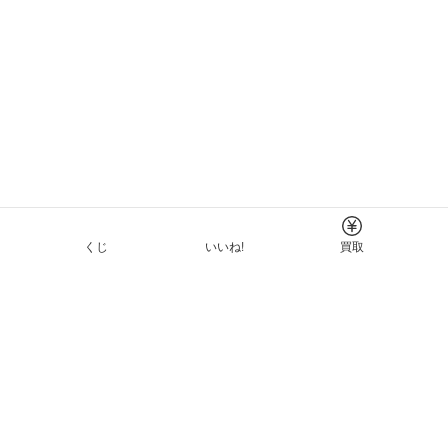
くじ
いいね!
買取
Tについて
イド