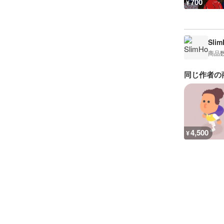
700
¥
Sli
商品
同じ作者の
4,500
¥