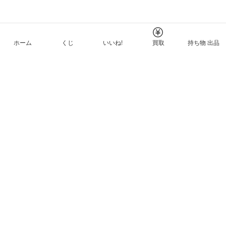
ホーム
くじ
いいね!
買取
持ち物 出品
メルカリNFTについて
ヘルプとガイド
プライバシーと利用規約
© Mercari, Inc.