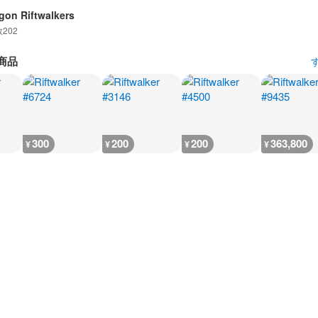
gon Riftwalkers
数
202
商品
300
200
200
363,800
¥
¥
¥
¥