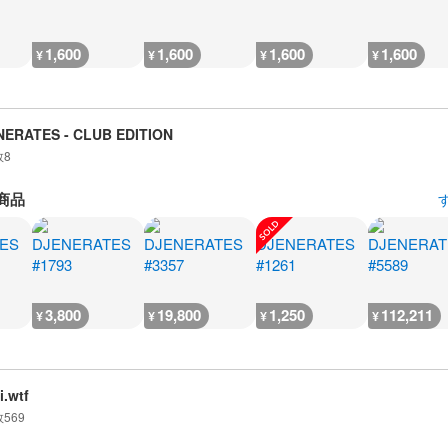
1,600
1,600
1,600
1,600
¥
¥
¥
¥
NERATES - CLUB EDITION
数
8
商品
3,800
19,800
1,250
112,211
¥
¥
¥
¥
i.wtf
数
569