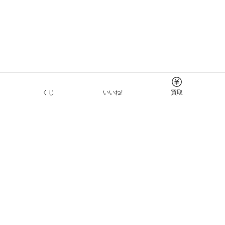
くじ
いいね!
買取
Tについて
イド
ーと利用規約