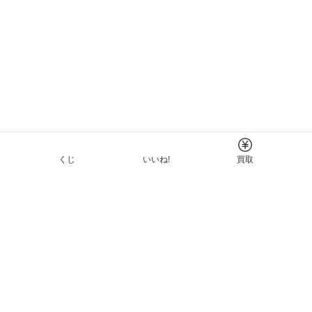
くじ
いいね!
買取
Tについて
イド