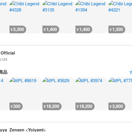
5,300
1,400
1,400
1,300
¥
¥
¥
¥
Official
数
124
商品
300
18,200
18,200
3,600
¥
¥
¥
¥
uya_Zensen <Yoiyami>