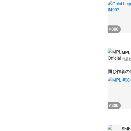
880
¥
MPL 
商品
同じ作者の
300
¥
Shib