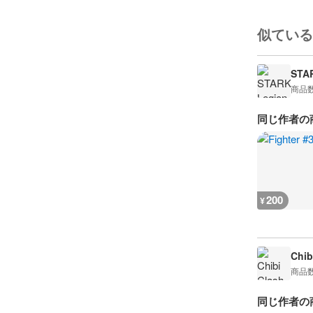
似ている
STA
商品
同じ作者の
200
¥
Chib
商品
同じ作者の