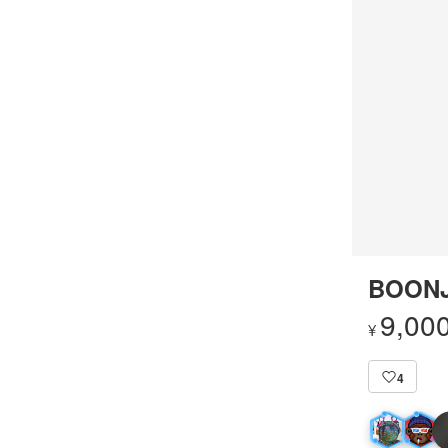
BOONJ
9,00
¥
4