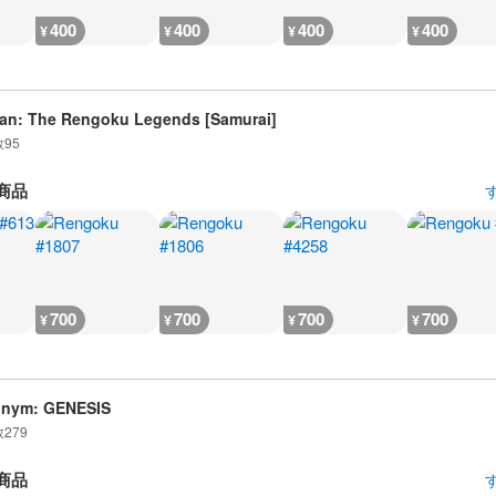
400
400
400
400
¥
¥
¥
¥
an: The Rengoku Legends [Samurai]
数
95
商品
700
700
700
700
¥
¥
¥
¥
onym: GENESIS
数
279
商品