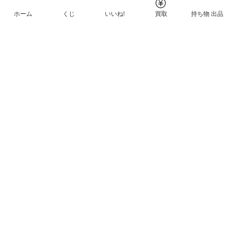
ホーム
くじ
いいね!
買取
持ち物 出品
メルカリNFTについて
ヘルプとガイド
プライバシーと利用規約
© Mercari, Inc.