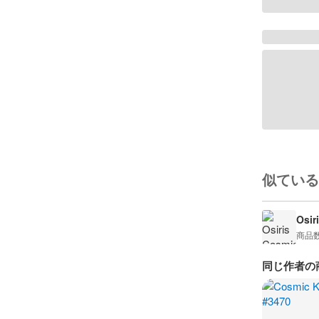
似ている
Osir
商品
同じ作者の