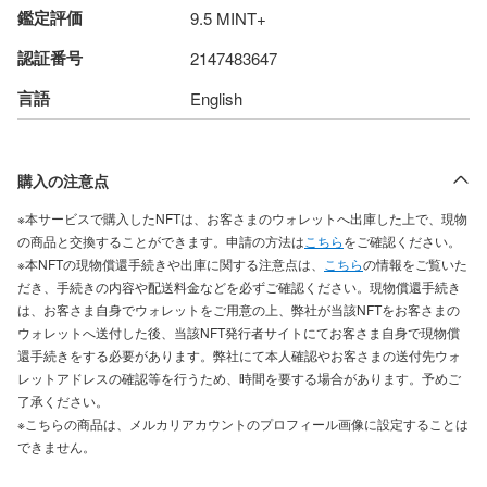
鑑定評価
9.5 MINT+
認証番号
2147483647
言語
English
購入の注意点
※本サービスで購入したNFTは、お客さまのウォレットへ出庫した上で、現物
の商品と交換することができます。申請の方法は
こちら
をご確認ください。
※本NFTの現物償還手続きや出庫に関する注意点は、
こちら
の情報をご覧いた
だき、手続きの内容や配送料金などを必ずご確認ください。現物償還手続き
は、お客さま自身でウォレットをご用意の上、弊社が当該NFTをお客さまの
ウォレットへ送付した後、当該NFT発行者サイトにてお客さま自身で現物償
還手続きをする必要があります。弊社にて本人確認やお客さまの送付先ウォ
レットアドレスの確認等を行うため、時間を要する場合があります。予めご
了承ください。
※こちらの商品は、メルカリアカウントのプロフィール画像に設定することは
できません。