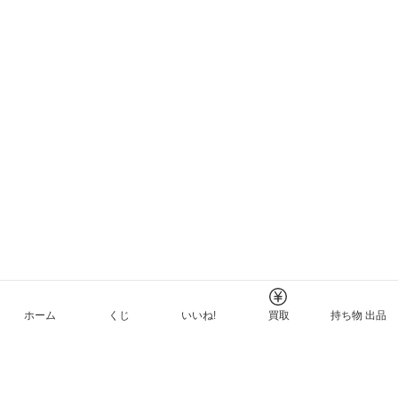
ホーム
くじ
いいね!
買取
持ち物 出品