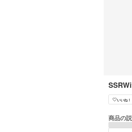
SSRWif
いいね！
商品の説