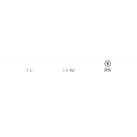
くじ
いいね!
買取
Tについて
イド