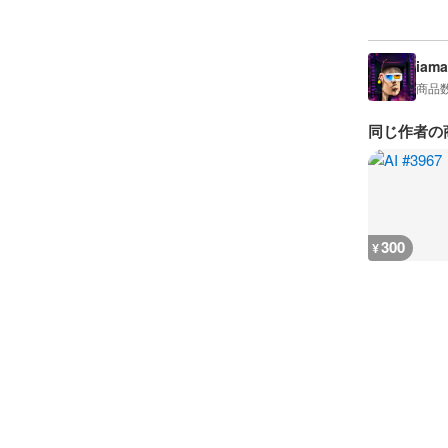
iama
商品
同じ作者の
300
¥