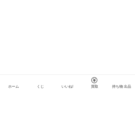
ホーム
くじ
いいね!
買取
持ち物 出品
メルカリNFTについて