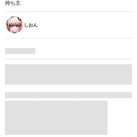
持ち主
しおん