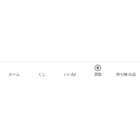
ホーム
くじ
いいね!
買取
持ち物 出品
メルカリNFTについて
ヘルプとガイド