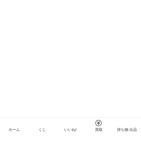
ホーム
くじ
いいね!
買取
持ち物 出品