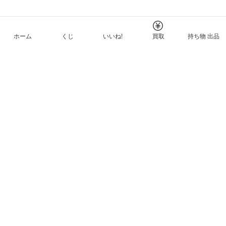
ホーム
くじ
いいね!
買取
持ち物 出品
メルカリNFTについて
ヘルプとガイド
プライバシーと利用規約
© Mercari, Inc.