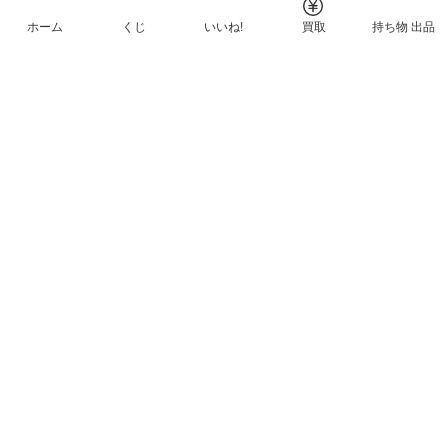
ホーム
くじ
いいね!
買取
持ち物 出品
メルカリNFTについて
ヘルプとガイド
プライバシーと利用規約
© Mercari, Inc.