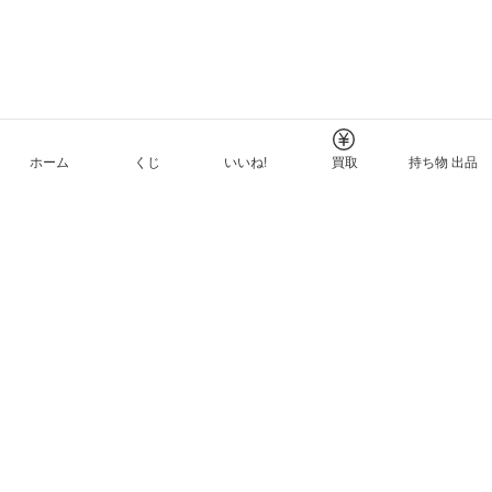
ホーム
くじ
いいね!
買取
持ち物 出品
メルカリNFTについて
ヘルプとガイド
プライバシーと利用規約