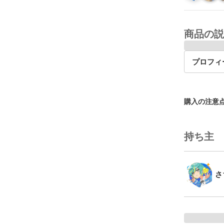
商品の説
プロフィ
購入の注意
持ち主
さ