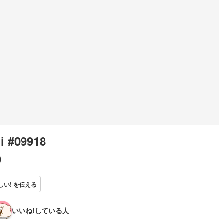
i #09918
0
しい! を伝える
いいね!している人