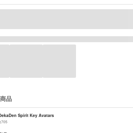
商品
ekaDen Spirit Key Avatars
数
705