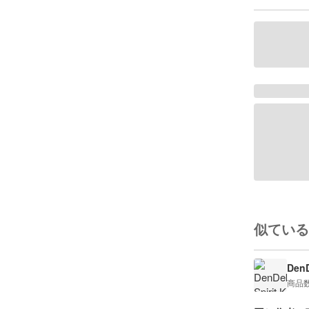
似ている
DenD
商品