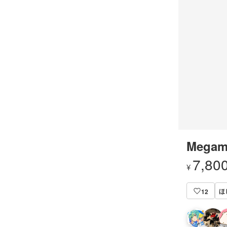
Megam
7,80
¥
ほ
12