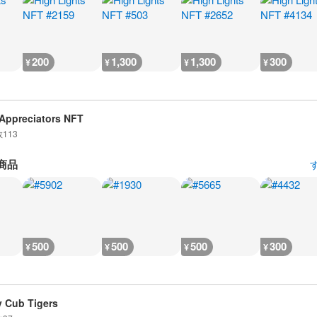
200
1,300
1,300
300
¥
¥
¥
¥
Appreciators NFT
数
113
商品
500
500
500
300
¥
¥
¥
¥
 Cub Tigers