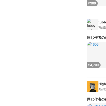
900
¥
tubb
商品
同じ作者の
4,700
¥
High
商品
同じ作者の