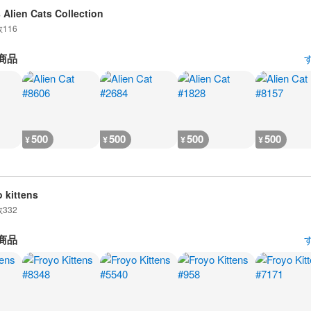
 Alien Cats Collection
数
116
商品
500
500
500
500
¥
¥
¥
¥
o kittens
数
332
商品