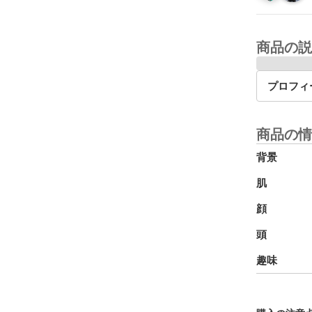
商品の説
プロフィ
商品の情
背景
肌
顔
頭
趣味