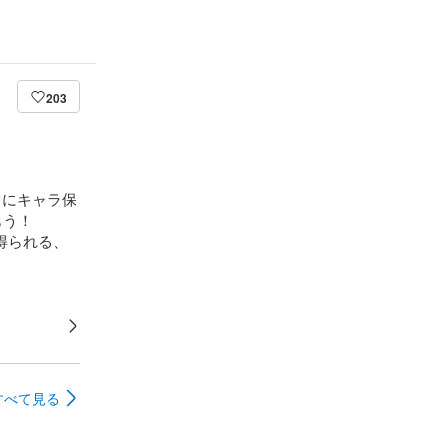
203
らにキャラ保
もう！
を得られる、
すべて見る