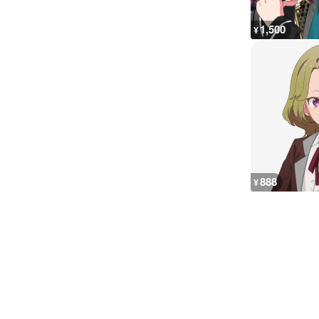
1,500
¥
888
¥