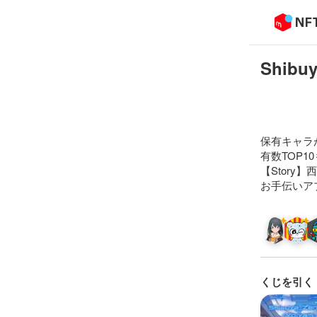
Shibuy
保有キャラ
有数TOP1
【Stor
お手伝いア
くじを引く