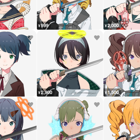
999
2,000
¥
¥
2,900
1,500
¥
¥