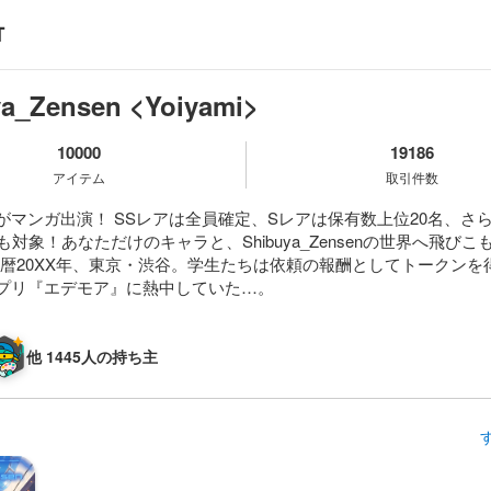
a_Zensen <Yoiyami>
10000
19186
アイテム
取引件数
がマンガ出演！ SSレアは全員確定、Sレアは保有数上位20名、さ
0も対象！あなただけのキャラと、Shibuya_Zensenの世界へ飛びこ
y】西暦20XX年、東京・渋谷。学生たちは依頼の報酬としてトークン
プリ『エデモア』に熱中していた…。
他 1445人の持ち主