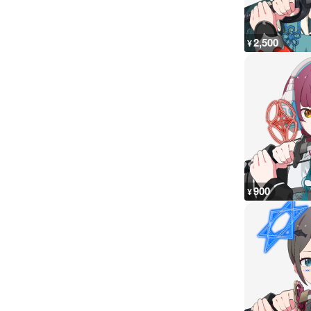
2,500
¥
900
¥