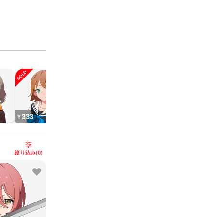
333
400
1,500
660
¥
¥
¥
¥
び替え
絞り込み(0)