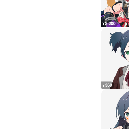
2,200
¥
360
¥