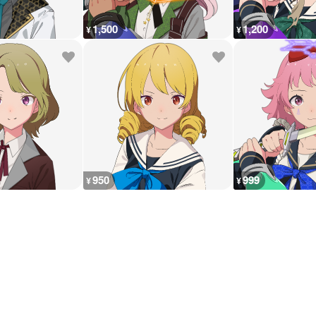
1,500
1,200
¥
¥
950
999
¥
¥