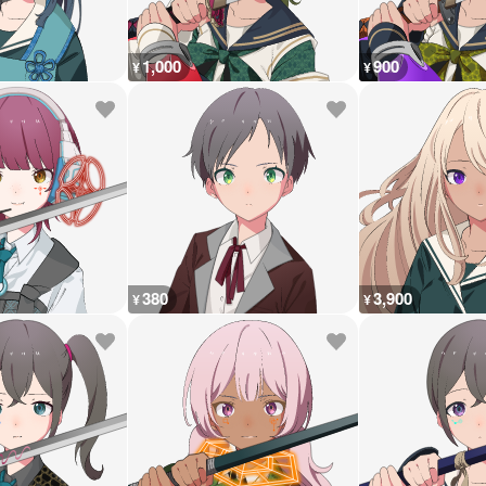
1,000
900
¥
¥
380
3,900
¥
¥