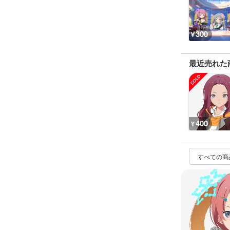
300
¥
最近売れた
400
¥