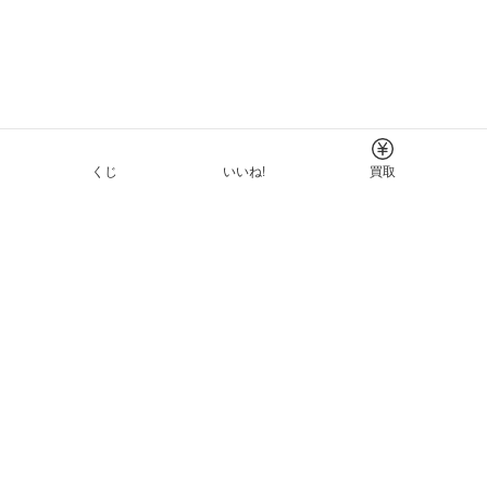
くじ
いいね!
買取
Tについて
イド
ーと利用規約