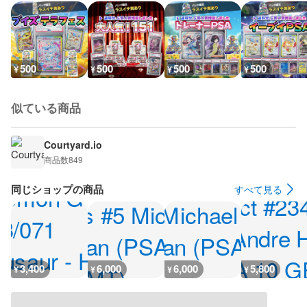
500
500
500
500
¥
¥
¥
¥
似ている商品
Courtyard.io
商品数
849
同じショップの商品
すべて見る
3,400
6,000
6,000
5,800
¥
¥
¥
¥