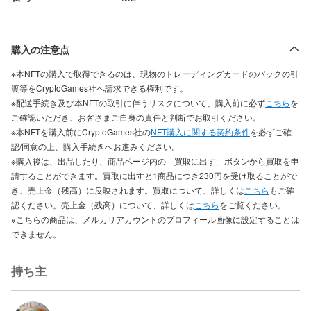
購入の注意点
※本NFTの購入で取得できるのは、現物のトレーディングカードのパックの引
渡等をCryptoGames社へ請求できる権利です。
※配送手続き及び本NFTの取引に伴うリスクについて、購入前に必ず
こちら
を
ご確認いただき、お客さまご自身の責任と判断でお取引ください。
※本NFTを購入前にCryptoGames社の
NFT購入に関する契約条件
を必ずご確
認/同意の上、購入手続きへお進みください。
※購入後は、出品したり、商品ページ内の「買取に出す」ボタンから買取を申
請することができます。買取に出すと1商品につき230円を受け取ることがで
き、売上金（残高）に反映されます。買取について、詳しくは
こちら
もご確
認ください。売上金（残高）について、詳しくは
こちら
をご覧ください。
※こちらの商品は、メルカリアカウントのプロフィール画像に設定することは
できません。
持ち主