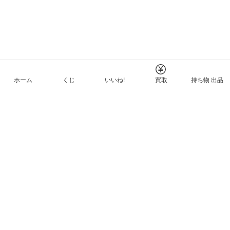
ホーム
くじ
いいね!
買取
持ち物 出品
メルカリNFTについて
ヘルプとガイド
プライバシーと利用規約