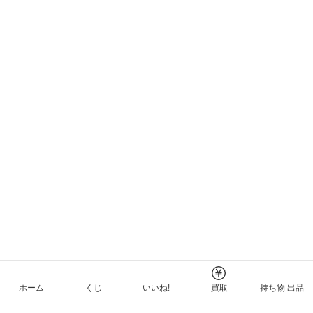
ホーム
くじ
いいね!
買取
持ち物 出品