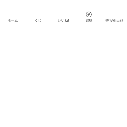
ホーム
くじ
いいね!
買取
持ち物 出品
メルカリNFTについて
ヘルプとガイド
プライバシーと利用規約
© Mercari, Inc.