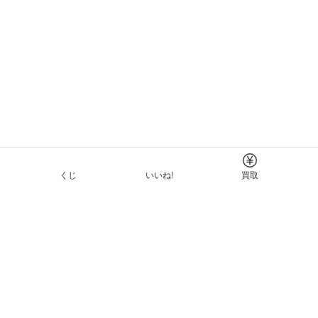
くじ
いいね!
買取
Tについて
イド