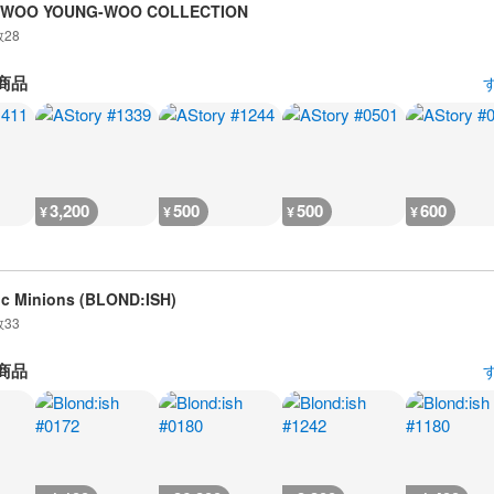
 WOO YOUNG-WOO COLLECTION
数
28
商品
3,200
500
500
600
¥
¥
¥
¥
c Minions (BLOND:ISH)
数
33
商品