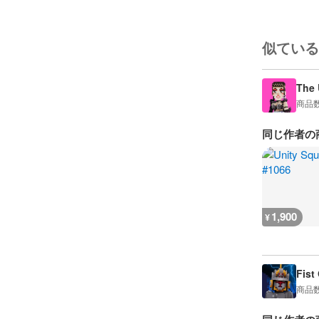
似ている
The 
商品
同じ作者の
1,900
¥
Fist
商品