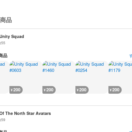
商品
Unity Squad
数
55
商品
200
200
200
200
¥
¥
¥
¥
 Of The North Star Avatars
数
59