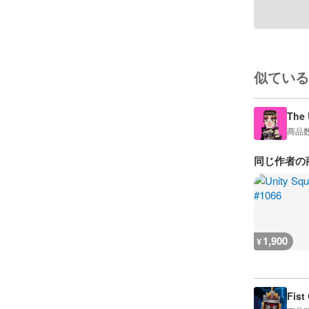
似ている
The 
商品
同じ作者の
1,900
¥
Fist