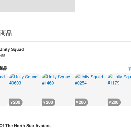
商品
Unity Squad
数
55
商品
200
200
200
200
¥
¥
¥
¥
 Of The North Star Avatars