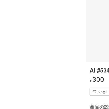
AI #53
300
¥
いいね！
商品の説