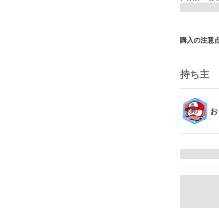
購入の注意
持ち主
お