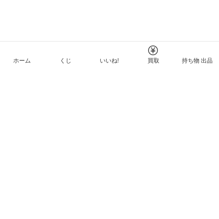
ホーム
くじ
いいね!
買取
持ち物 出品
メルカリNFTについて
ヘルプとガイド
プライバシーと利用規約