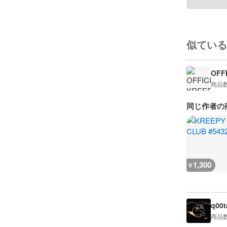
似ている
OFF
商品
同じ作者の
1,300
¥
q00t
商品