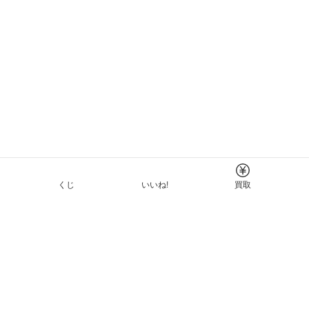
くじ
いいね!
買取
Tについて
イド