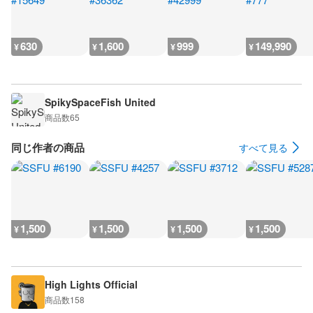
630
1,600
999
149,990
¥
¥
¥
¥
SpikySpaceFish United
商品数
65
同じ作者の商品
すべて見る
1,500
1,500
1,500
1,500
¥
¥
¥
¥
High Lights Official
商品数
158