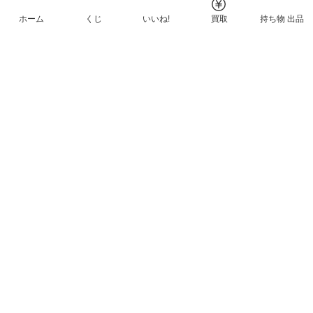
ホーム
くじ
いいね!
買取
持ち物 出品
メルカリNFTについて
ヘルプとガイド
プライバシーと利用規約
© Mercari, Inc.