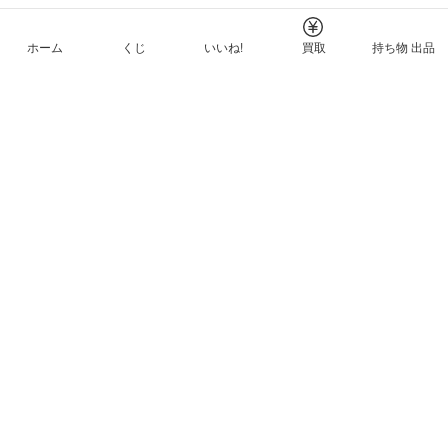
ホーム
くじ
いいね!
買取
持ち物 出品
メルカリNFTについて
ヘルプとガイド
プライバシーと利用規約
© Mercari, Inc.