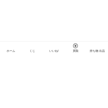
ホーム
くじ
いいね!
買取
持ち物 出品
メルカリNFTについて
ヘルプとガイド
プライバシーと利用規約