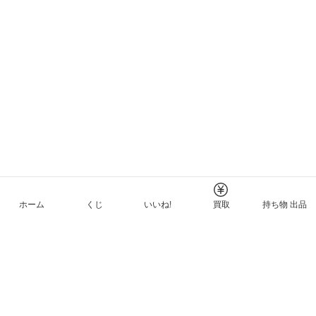
ホーム
くじ
いいね!
買取
持ち物 出品
メルカリNFTについて