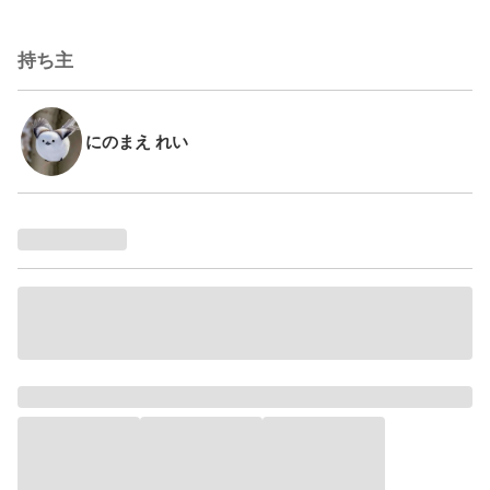
持ち主
にのまえ れい