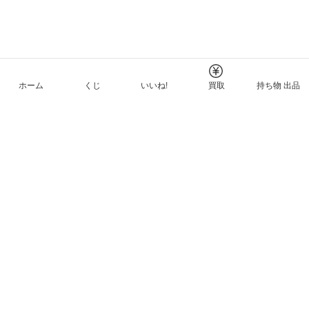
ホーム
くじ
いいね!
買取
持ち物 出品
メルカリNFTについて
ヘルプとガイド
プライバシーと利用規約